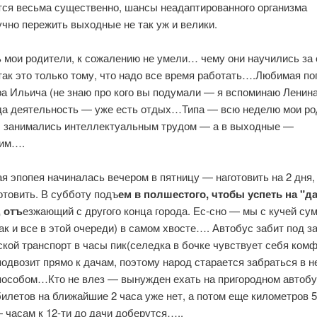
тся весьма существенно, шансы неадаптированного организма
чно пережить выходные не так уж и велики.
 мои родители, к сожалению не умели… чему они научились за
ак это только тому, что надо все время работать….Любимая по
а Ильича (не знаю про кого вы подумали — я вспоминаю Ленин
да деятельность — уже есть отдых…Типа — всю неделю мои ро
 занимались интеллектуальным трудом — а в выходные —
ким….
я эпопея начиналась вечером в пятницу — наготовить на 2 дня,
готовить. В субботу подъ
ем в полшестого, чтобы успеть на "
, отъ
езжающий с другого конца города. Ес-сно — мы с кучей сум
ак и все в этой очереди) в самом хвосте…. Автобус забит под за
ской транспорт в часы пик(селедка в бочке чувствует себя комф
одвозит прямо к дачам, поэтому народ старается забраться в н
особом…Кто не влез — вынужден ехать на пригородном автобу
илетов на ближайшие 2 часа уже нет, а потом еще километров 5
 часам к 12-ти до дачи доберутся…..