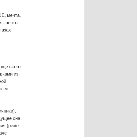
Е, мечта,
е…нечто,
лазах
аще всего
вками из-
ной
нным
чники),
дущее сна
ния (реже
даче