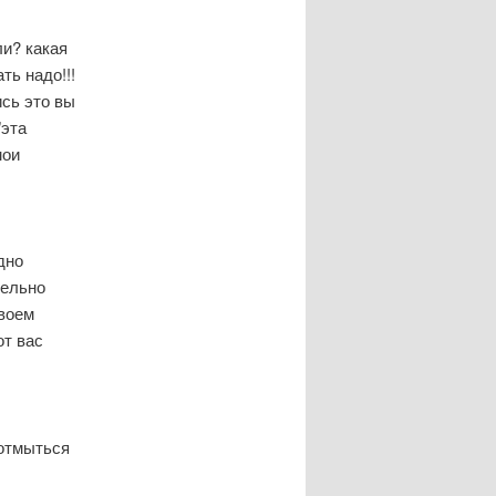
ли? какая
ть надо!!!
ись это вы
"эта
мои
дно
тельно
твоем
от вас
 отмыться