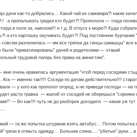
о дачи как-то добрались… Какой чай из самовара?! какие каче
:! а пропалывать грядки кто будет?! Пропололи — тогда полива
тогда в поля за, навозом!!! и т.д. В отпуск к морю?! Куда собрал
?! а кто картошку окучивать будет?! Под постоянное бурчание 
 совсем разленилась — им все тряпки да танцы-шмашцы" все 
 были "приватизированы" дачей и родителями — этакий
ельный трудовой лагерь без права на амнистию".
— мне очень нравилась аргументация "чтоб перед соседями сты
Ага — именно так!!!!! Соседи по дачам действительно!!!! стара
али — у кого как прополот огород, и не приведи господи — на 
удет расти травка — жалоб от соседей не оберешься "сорняки 
нам!!" — Во как!!!! чуть не до разборок доходило — какие уж тут
….
омой — та же попытка штурмом взять автобус… Потом попытка
ой" грязи и отмыть одежду… Больная спина…. "убитые" руки….в