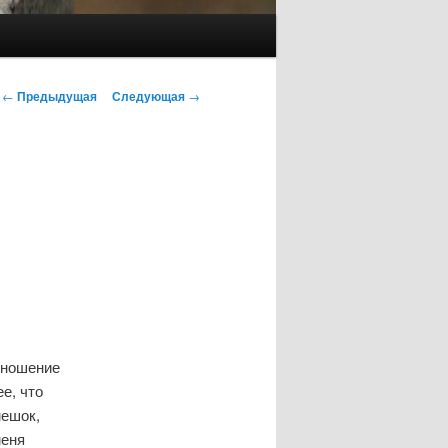
Навигация
←
Предыдущая
Следующая
→
по
записям
тношение
е, что
мешок,
меня