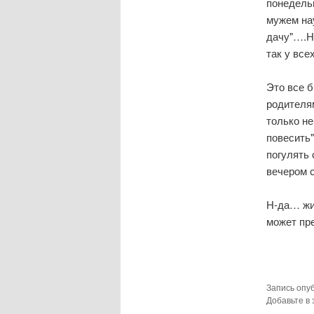
понедель
мужем нау
дачу"….Н
так у вс
Это все б
родителя
только не
повесить"
погулять
вечером с
Н-да… жи
может пр
Запись опу
Добавьте в