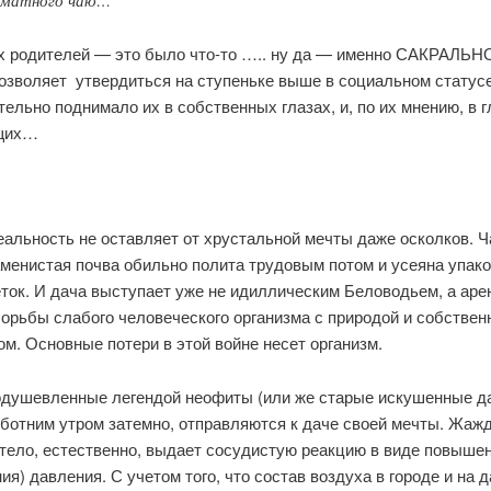
оматного чаю…
 родителей — это было что-то ….. ну да — именно САКРАЛЬНО
позволяет утвердиться на ступеньке выше в социальном статус
тельно поднимало их в собственных глазах, и, по их мнению, в г
щих…
еальность не оставляет от хрустальной мечты даже осколков. Ч
менистая почва обильно полита трудовым потом и усеяна упако
ток. И дача выступает уже не идиллическим Беловодьем, а аре
борьбы слабого человеческого организма с природой и собстве
м. Основные потери в этой войне несет организм.
одушевленные легендой неофиты (или же старые искушенные да
бботним утром затемно, отправляются к даче своей мечты. Жаж
 тело, естественно, выдает сосудистую реакцию в виде повыше
ия) давления. С учетом того, что состав воздуха в городе и на 