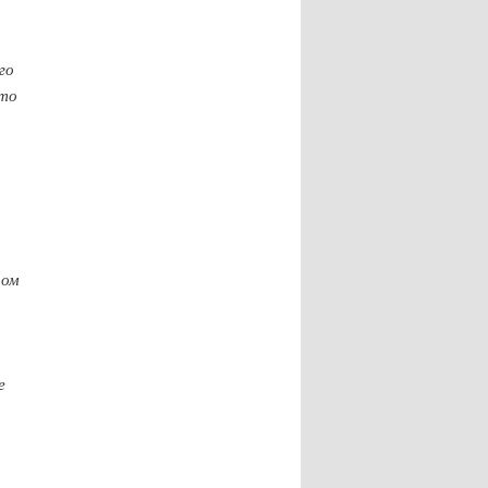
го
сто
ром
е