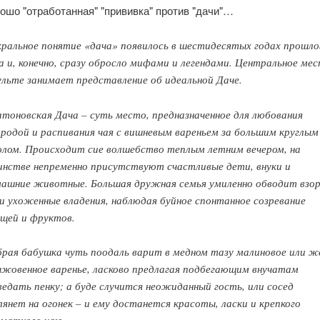
ошо "отработанная" "прививка" против "дачи"…
ральное понятие «дача» появилось в шестидесятых годах прошло
а и, конечно, сразу обросло мифами и легендами. Центральное ме
ульте занимает представление об идеальной Даче.
тоновская Дача – суть место, предназначенное для любования
родой и распивания чая с вишневым вареньем за большим круглым
лом. Происходит сие волшебство теплым летним вечером, на
нстве непременно присутствуют счастливые дети, внуки и
ашние животные. Большая дружная семья умиленно обводит взо
и ухоженные владения, наблюдая буйное спонтанное созревание
щей и фруктов.
рая бабушка чуть поодаль варит в медном тазу малиновое или ж
жовенное варенье, ласково предлагая подбегающим внучатам
едать пенку; а буде случится неожиданный гость, или сосед
лянет на огонек – и ему достанется красоты, ласки и крепкого