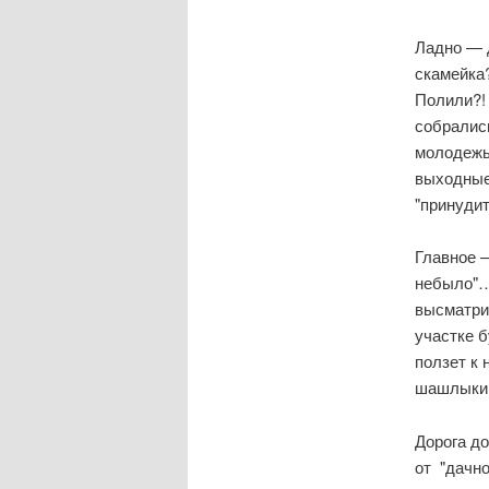
Ладно — д
скамейка?
Полили?! 
собрались
молодежь
выходные
"принудит
Главное 
небыло"… 
высматрив
участке б
ползет к 
шашлыки
Дорога д
от "дачн