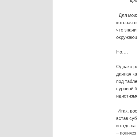
ар
Для моих
которая 
что значи
окружаю
Но….
Однако р
дачная ка
под табле
суровой 
идиотизмо
Итак, во
встав су
и отдыха
– понижен