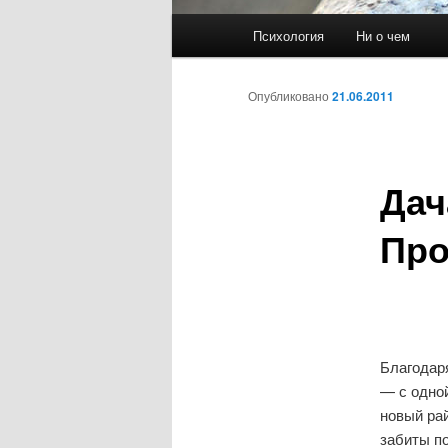
Главное
Психология
Ни о чем
меню
Опубликовано
21.06.2011
Дач
Про
Благодар
— с одной
новый ра
забиты п