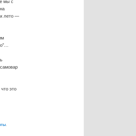
е мы с
на
ак лето —
им
но"…
ть
 самовар
что это
чты
.