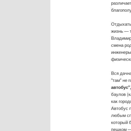
различае
благополу
Отдыхать
жизнь — т
Владимир
смена ро
инженеры
физичес
Вся дачна
"там" не 
автобус"
баулов (к
как город
Автобус п
любым сп
который б
пешком —