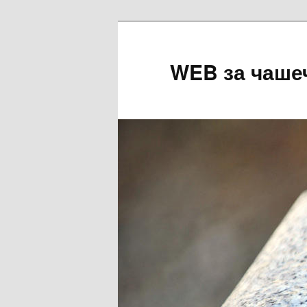
Перейти
к
основному
WEB за чаше
содержимому