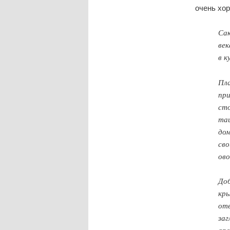
очень хор
Сак
век
в к
Пла
при
сто
таи
дом
сво
ово
Доб
кры
отв
заг