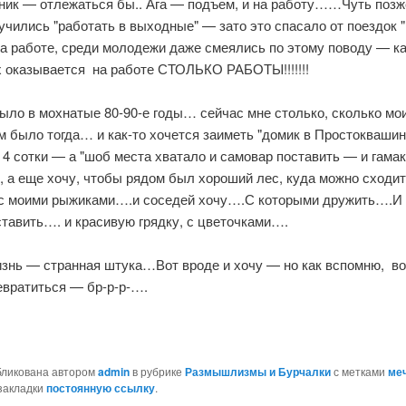
ник — отлежаться бы.. Ага — под
ъем, и на работу……Чуть позж
чились "работать в выходные" — зато это спасало от поездок "
а работе, среди молодежи даже смеялись по этому поводу — к
ех оказывается на работе СТОЛЬКО РАБОТЫ!!!!!!!
ыло в мохнатые 80-90-е годы… сейчас мне столько, сколько мо
м было тогда… и как-то хочется заиметь "домик в Простокваши
 4 сотки — а "шоб места хватало и самовар поставить — и гамак
, а еще хочу, чтобы рядом был хороший лес, куда можно сходи
 с моими рыжиками….и соседей хочу….С которыми дружить….И
тавить…. и красивую грядку, с цветочками….
знь — странная штука…Вот вроде и хочу — но как вспомню, во 
евратиться — бр-р-р-….
бликована автором
admin
в рубрике
Размышлизмы и Бурчалки
с метками
ме
 закладки
постоянную ссылку
.