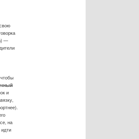
 свою
говорка
а) —
дители
 чтобы
дачный
ок и
вязку,
ортнее).
его
се, на
 идти