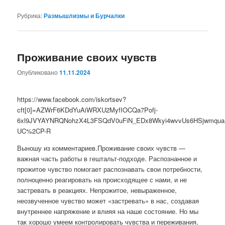
Рубрика:
Размышлизмы и Бурчалки
Проживание своих чувств
Опубликовано
11.11.2024
https://www.facebook.com/iskortsev?
cft[0]=AZWrF6KDdYuAiWRXU2MyfIOCQa7Pofj-
6xl9JVYAYNRQNohzX4L3FSQdV0uFiN_EDx8Wkyi4wvvUs6HSjwmqua
UC%2CP-R
Выношу из комментариев.Проживание своих чувств —
важная часть работы в гештальт-подходе. Распознанное и
прожитое чувство помогает распознавать свои потребности,
полноценно реагировать на происходящее с нами, и не
застревать в реакциях. Непрожитое, невыраженное,
неозвученное чувство может «застревать» в нас, создавая
внутреннее напряжение и влияя на наше состояние. Но мы
так хорошо умеем контролировать чувства и переживания,