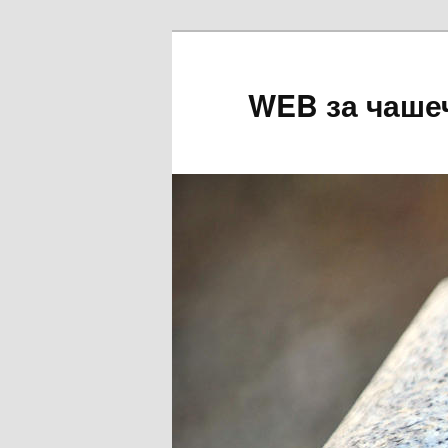
Перейти
к
основному
WEB за чаше
содержимому