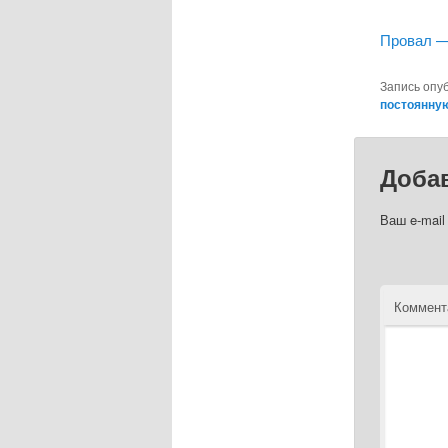
Провал —
Запись опу
постоянну
Доба
Ваш e-mail
Коммент