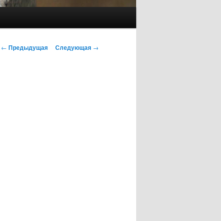
Навигация
←
Предыдущая
Следующая
→
по
записям