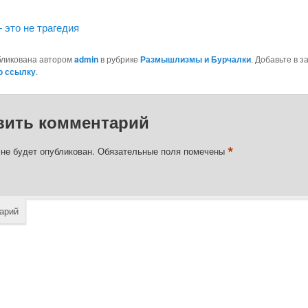
 это не трагедия
бликована автором
admin
в рубрике
Размышлизмы и Бурчалки
. Добавьте в з
ю ссылку
.
вить комментарий
*
 не будет опубликован.
Обязательные поля помечены
арий