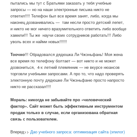
пытались мы тут с Братьями заказать у тебя учебные
запросы — но на наши электронные письма никто не
ответил!!!! Телефон был все время занят, либо, когда мы
наконец дозванивались — там несли просто детский лепет,
и никто не мог ничего вразумительного ответить либо вообще
хамили!!! Ты же научи своих сотрудников работать!!! Либо
уволь всех и найми новых!!!!!!
Тоочно
!!! Обрадовался дядюшка Ли Чжэньфань! Моя жена
все время по телефону болтает — вот никто и не может
дозвониться, 4-х летний племянник — не вкурсе нюансов
торговли учебными запросами. А про то, что надо проверять
электонную почту дядюшке Ли Чжэньфаню просто напросто
никто не рассказал!!!!
Мораль: никогда не забывайте про «человеческий
фактор». Сайт может быть эффективным инструментом
продаж только в случае, если организована обратная
связь с пользователем.
Вперед>>
Дао учебного запроса: оптимизация сайта (эпилог)