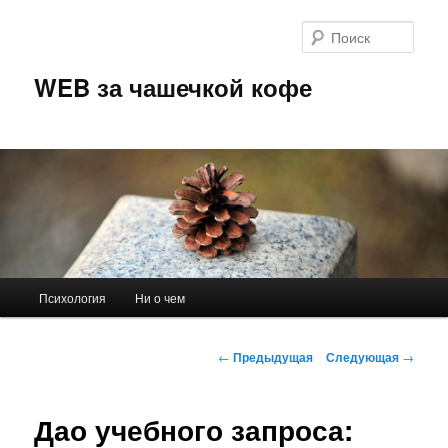
Перейти
к
Поис
основному
содержимому
WEB за чашечкой кофе
Главное
Психология
Ни о чем
меню
Навигация
←
Предыдущая
Следующая
→
по
записям
Дао учебного запроса: