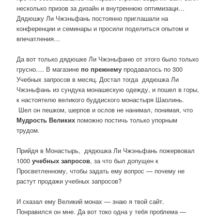
несколько призов за дизайн и внутреннюю оптимизаци…
Дядюшку Ли Чжэньфань постоянно приглашали на
конференции и семинары и просили поделиться опытом и
впечатления…
Да вот только дядюшке Ли Чжэньфаню от этого было только
грусно…. В магазине
по прежнему
продавалось по 300
Учебных запросов в месяц. Достал тогда дядюшка Ли
Чжэньфань из сундука монашескую одежду, и пошел в горы,
к настоятелю великого буддиского монастыря Шаолинь.
Шел он пешком, шерпов и ослов не нанимал, понимая, что
Мудрость Великих
поможно постичь только упорным
трудом.
Прийдя в Монастырь, дядюшка Ли Чжэньфань пожервовал
1000
учебных запросов
, за что был допущен к
Просветленному, чтобы задать ему вопрос — почему не
растут продажи учебных запросов?
И сказал ему Великий монах — знаю я твой сайт.
Понравился он мне. Да вот токо одна у тебя проблема —